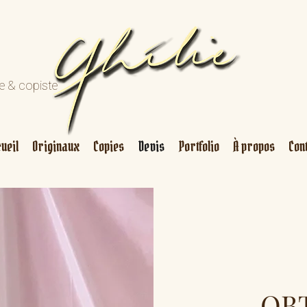
re & copiste
ueil
Originaux
Copies
Devis
Portfolio
À propos
Con
OBT